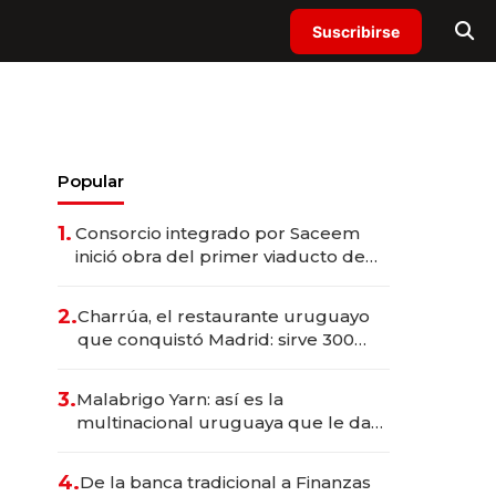
Suscribirse
Popular
1.
Consorcio integrado por Saceem
inició obra del primer viaducto de
los Accesos Este a Montevideo;
inversión total asciende a US$ 54
2.
Charrúa, el restaurante uruguayo
millones
que conquistó Madrid: sirve 300
cubiertos diarios, agota reservas
con un mes de anticipación y
3.
Malabrigo Yarn: así es la
prepara apertura
multinacional uruguaya que le da
de tejer al mundo
4.
De la banca tradicional a Finanzas