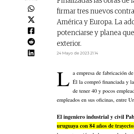
Finalizadas las obras de
firmar tres nuevos contr
América y Europa. La adq
potenciarse y planea que
exterior.
24 Mayo de 2023 21.14
L
a empresa de fabricación de
Él la compró financiada y la
de tener 40 y pocos emplead
empleados en sus oficinas, entre 
El ingeniero industrial y civil P
uruguaya con 84 años de trayecto