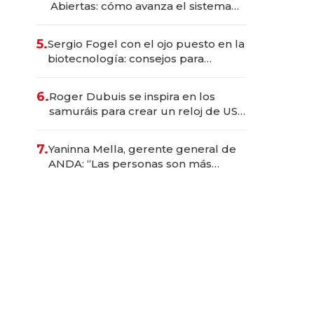
Abiertas: cómo avanza el sistema
financiero uruguayo
5.
Sergio Fogel con el ojo puesto en la
biotecnología: consejos para
emprendedores, oportunidades de
inversión y el rol de la IA
6.
Roger Dubuis se inspira en los
samuráis para crear un reloj de US$
384.000
7.
Yaninna Mella, gerente general de
ANDA: “Las personas son más
importantes que los problemas”