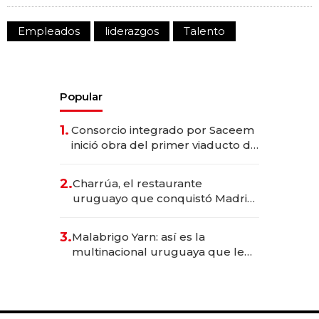
Empleados
liderazgos
Talento
Popular
1.
Consorcio integrado por Saceem
inició obra del primer viaducto de
los Accesos Este a Montevideo;
inversión total asciende a US$ 54
2.
Charrúa, el restaurante
millones
uruguayo que conquistó Madrid:
sirve 300 cubiertos diarios, agota
reservas con un mes de
3.
Malabrigo Yarn: así es la
anticipación y prepara apertura
multinacional uruguaya que le
da de tejer al mundo