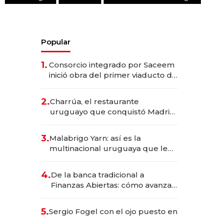
Popular
1.
Consorcio integrado por Saceem
inició obra del primer viaducto de
los Accesos Este a Montevideo;
inversión total asciende a US$ 54
2.
Charrúa, el restaurante
millones
uruguayo que conquistó Madrid:
sirve 300 cubiertos diarios, agota
reservas con un mes de
3.
Malabrigo Yarn: así es la
anticipación y prepara apertura
multinacional uruguaya que le
da de tejer al mundo
4.
De la banca tradicional a
Finanzas Abiertas: cómo avanza
el sistema financiero uruguayo
5.
Sergio Fogel con el ojo puesto en