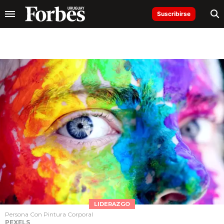
Suscribirse
LIDERAZGO
Persona Con Pintura Corporal
PEXELS