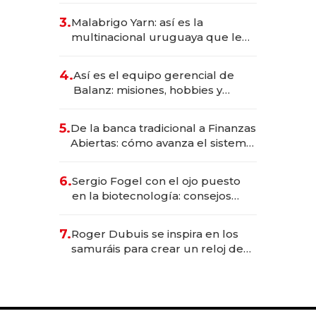
reservas con un mes de
3.
Malabrigo Yarn: así es la
anticipación y prepara apertura
multinacional uruguaya que le
da de tejer al mundo
4.
Así es el equipo gerencial de
Balanz: misiones, hobbies y
metas para este año
5.
De la banca tradicional a Finanzas
Abiertas: cómo avanza el sistema
financiero uruguayo
6.
Sergio Fogel con el ojo puesto
en la biotecnología: consejos
para emprendedores,
oportunidades de inversión y el
7.
Roger Dubuis se inspira en los
rol de la IA
samuráis para crear un reloj de
US$ 384.000