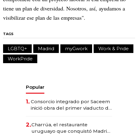
tiene un plan de diversidad. Nosotros, así, ayudamos a
visibilizar ese plan de las empresas".
TAGS
LGBTQ+
Madrid
myGwork
Work & Pride
WorkPride
Popular
1.
Consorcio integrado por Saceem
inició obra del primer viaducto de
los Accesos Este a Montevideo;
inversión total asciende a US$ 54
2.
Charrúa, el restaurante
millones
uruguayo que conquistó Madrid:
sirve 300 cubiertos diarios, agota