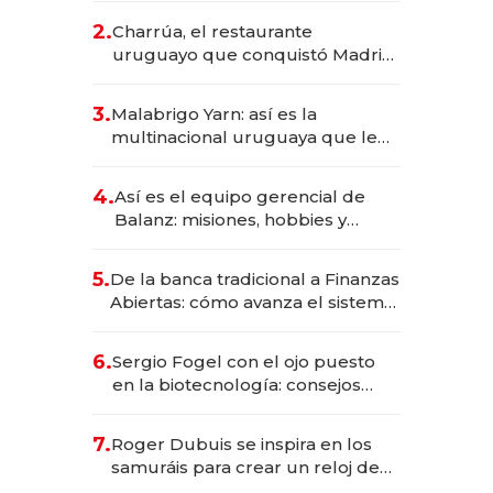
inversión total asciende a US$ 54
2.
Charrúa, el restaurante
millones
uruguayo que conquistó Madrid:
sirve 300 cubiertos diarios, agota
reservas con un mes de
3.
Malabrigo Yarn: así es la
anticipación y prepara apertura
multinacional uruguaya que le
da de tejer al mundo
4.
Así es el equipo gerencial de
Balanz: misiones, hobbies y
metas para este año
5.
De la banca tradicional a Finanzas
Abiertas: cómo avanza el sistema
financiero uruguayo
6.
Sergio Fogel con el ojo puesto
en la biotecnología: consejos
para emprendedores,
oportunidades de inversión y el
7.
Roger Dubuis se inspira en los
rol de la IA
samuráis para crear un reloj de
US$ 384.000