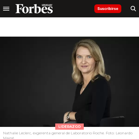
Suscribirse
LIDERAZGO
Nathalie Leclerc, exgerenta general de Laboratorio Roche. Foto: Leonardo
Mainé.