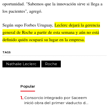
oportunidad. "Sabemos que la innovación sirve si llega a
los pacientes", agregó.
Según supo Forbes Uruguay,
Leclerc dejará la gerencia
general de Roche a partir de esta semana y aún no está
definido quién ocupará su lugar en la empresa.
TAGS
Nathalie Leclerc
Roche
Popular
1.
Consorcio integrado por Saceem
inició obra del primer viaducto de
los Accesos Este a Montevideo;