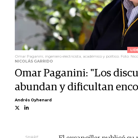
LID
Omar Paganini, ingeniero electricista, académico y político. Foto: Nico
NICOLÁS GARRIDO
Omar Paganini: "Los discur
abundan y dificultan enco
Andrés Oyhenard
SHARE