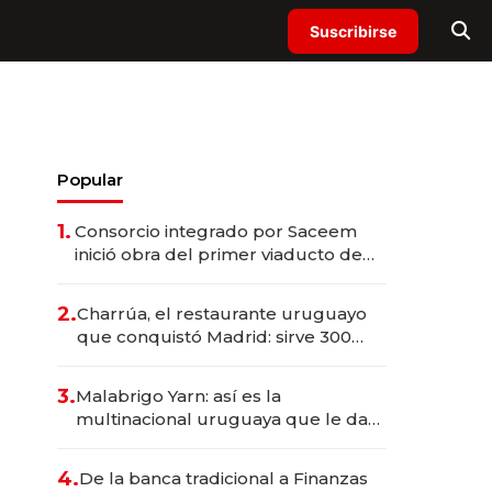
Suscribirse
Popular
1.
Consorcio integrado por Saceem
inició obra del primer viaducto de
los Accesos Este a Montevideo;
inversión total asciende a US$ 54
2.
Charrúa, el restaurante uruguayo
millones
que conquistó Madrid: sirve 300
cubiertos diarios, agota reservas
con un mes de anticipación y
3.
Malabrigo Yarn: así es la
prepara apertura
multinacional uruguaya que le da
de tejer al mundo
4.
De la banca tradicional a Finanzas