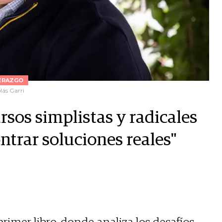
ERAZGO
lás Garri
sos simplistas y radicales
ntrar soluciones reales"