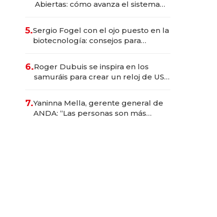
Abiertas: cómo avanza el sistema
financiero uruguayo
5.
Sergio Fogel con el ojo puesto en la
biotecnología: consejos para
emprendedores, oportunidades de
inversión y el rol de la IA
6.
Roger Dubuis se inspira en los
samuráis para crear un reloj de US$
384.000
7.
Yaninna Mella, gerente general de
ANDA: “Las personas son más
importantes que los problemas”