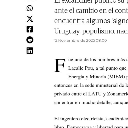
El excanciller publicó su 
ante el cambio en el con
encuentra algunos "signo
Uruguay. populismo, naci
12 Noviembre de 2025 08.00
F
ue uno de los nombres más c
Lacalle Pou, a tal punto que 
Energía y Minería (MIEM) pa
entonces en la sede ministerial de 
privado entre el LATU y Zonamerica
sin entrar en mucho detalle, aunque 
El ingeniero electricista, académic
libro, Democracia y libertad para u