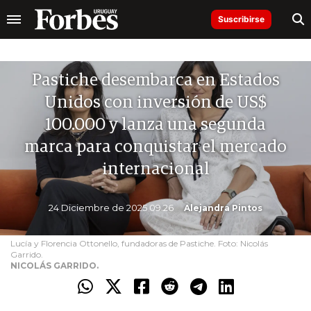
Suscribirse
Pastiche desembarca en Estados
Unidos con inversión de US$
100.000 y lanza una segunda
marca para conquistar el mercado
internacional
24 Diciembre de 2025 09.26
Alejandra Pintos
Lucía y Florencia Ottonello, fundadoras de Pastiche. Foto: Nicolás
Garrido.
NICOLÁS GARRIDO.