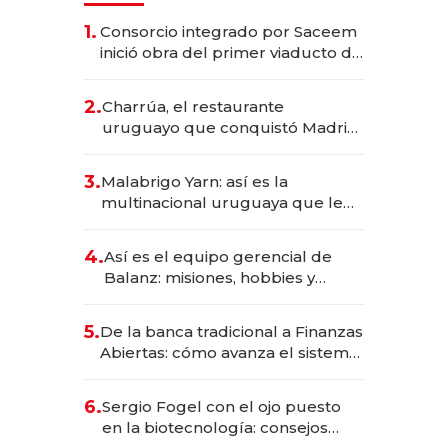
1.
Consorcio integrado por Saceem
inició obra del primer viaducto de
los Accesos Este a Montevideo;
inversión total asciende a US$ 54
2.
Charrúa, el restaurante
millones
uruguayo que conquistó Madrid:
sirve 300 cubiertos diarios, agota
reservas con un mes de
3.
Malabrigo Yarn: así es la
anticipación y prepara apertura
multinacional uruguaya que le
da de tejer al mundo
4.
Así es el equipo gerencial de
Balanz: misiones, hobbies y
metas para este año
5.
De la banca tradicional a Finanzas
Abiertas: cómo avanza el sistema
financiero uruguayo
6.
Sergio Fogel con el ojo puesto
en la biotecnología: consejos