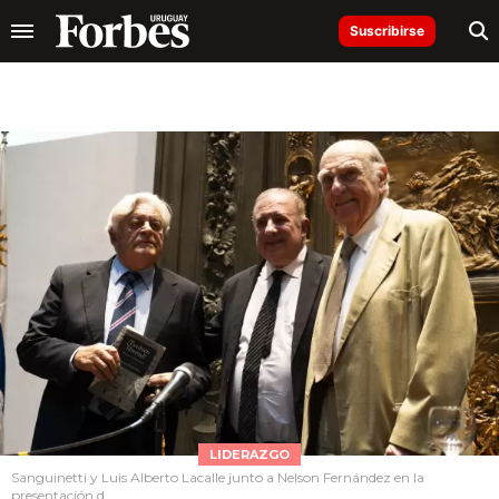
Suscribirse
LIDERAZGO
Sanguinetti y Luis Alberto Lacalle junto a Nelson Fernández en la
presentación d