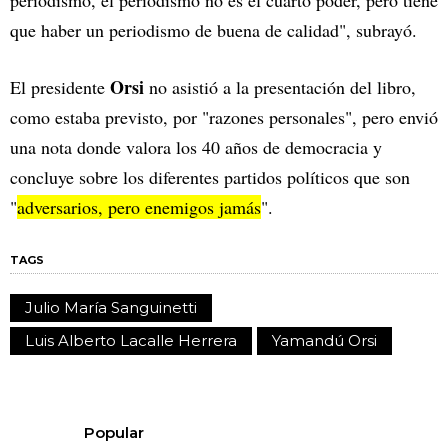
periodismo, el periodismo no es el cuarto poder, pero tiene
que haber un periodismo de buena de calidad", subrayó.
Orsi
El presidente
no asistió a la presentación del libro,
como estaba previsto, por "razones personales", pero envió
una nota donde valora los 40 años de democracia y
concluye sobre los diferentes partidos políticos que son
"
adversarios, pero enemigos jamás
".
TAGS
Julio María Sanguinetti
Luis Alberto Lacalle Herrera
Yamandú Orsi
Popular