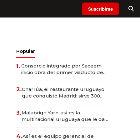
Suscribirse
Popular
1.
Consorcio integrado por Saceem
inició obra del primer viaducto de
los Accesos Este a Montevideo;
inversión total asciende a US$ 54
2.
Charrúa, el restaurante uruguayo
millones
que conquistó Madrid: sirve 300
cubiertos diarios, agota reservas
con un mes de anticipación y
3.
Malabrigo Yarn: así es la
prepara apertura
multinacional uruguaya que le da
de tejer al mundo
4.
Así es el equipo gerencial de