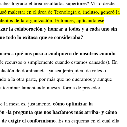
 haber logrado el área resultados superiores? Visto desde
usó malestar en el área de Tecnología e, incluso, generó la
alentos de la organización. Entonces, aplicando ese
ar la colaboración y honrar a todos y a cada uno sin
Fue todo lo exitosa que se consideraba?
qué nos pasa a cualquiera de nosotros cuando
untarnos
 de recursos o simplemente cuando estamos cansados). En
relación de dominancia -ya sea jerárquica, de roles o
do a la otra parte, por más que no queramos y aunque
 terminar lamentando nuestra forma de proceder.
cómo optimizar la
e la mesa es, justamente,
ción -la pregunta que nos hacíamos más arriba- y cómo
r de exigir el conformismo
. Es un esquema en el cual ella