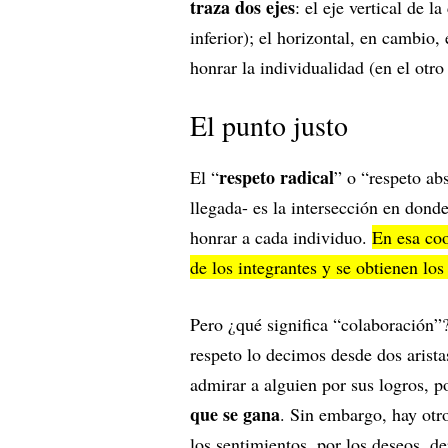
traza dos ejes
: el eje vertical de 
inferior); el horizontal, en cambio,
honrar la individualidad (en el otr
El punto justo
respeto radical
El “
” o “respeto a
llegada- es la intersección en dond
honrar a cada individuo.
En esa coo
de los integrantes y se obtienen los
Pero ¿qué significa “colaboración”
respeto lo decimos desde dos aristas
admirar a alguien por sus logros, 
que se gana
. Sin embargo, hay otro
los sentimientos, por los deseos, d