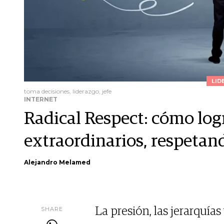
LID
toma decisiones, liderazgo, jefe
INTERNET
Radical Respect: cómo log
extraordinarios, respetan
Alejandro Melamed
SHARE
La presión, las jerarquías