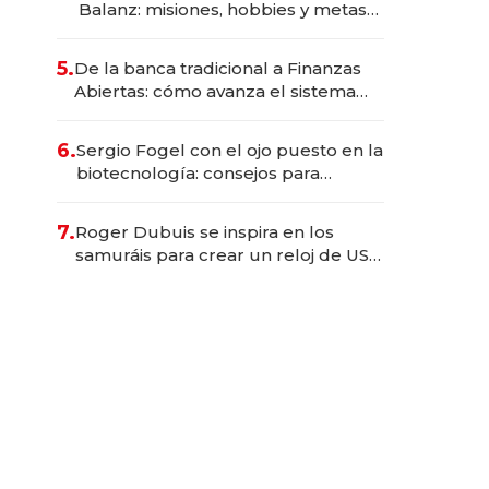
Balanz: misiones, hobbies y metas
para este año
5.
De la banca tradicional a Finanzas
Abiertas: cómo avanza el sistema
financiero uruguayo
6.
Sergio Fogel con el ojo puesto en la
biotecnología: consejos para
emprendedores, oportunidades de
inversión y el rol de la IA
7.
Roger Dubuis se inspira en los
samuráis para crear un reloj de US$
384.000