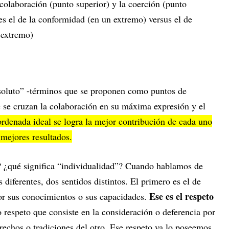
la colaboración (punto superior) y la coerción (punto
 es el de la conformidad (en un extremo) versus el de
o extremo)
bsoluto” -términos que se proponen como puntos de
e se cruzan la colaboración en su máxima expresión y el
rdenada ideal se logra la mejor contribución de cada uno
 mejores resultados.
? ¿qué significa “individualidad”? Cuando hablamos de
 diferentes, dos sentidos distintos. El primero es el de
Ese es el respeto
por sus conocimientos o sus capacidades.
 respeto que consiste en la consideración o deferencia por
erechos o tradiciones del otro. Ese respeto ya lo poseemos,