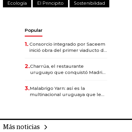
Ecología
El Principito
Sostenibilidad
Popular
1.
Consorcio integrado por Saceem
inició obra del primer viaducto de
los Accesos Este a Montevideo;
inversión total asciende a US$ 54
2.
Charrúa, el restaurante
millones
uruguayo que conquistó Madrid:
sirve 300 cubiertos diarios, agota
reservas con un mes de
3.
Malabrigo Yarn: así es la
anticipación y prepara apertura
multinacional uruguaya que le
da de tejer al mundo
Más noticias