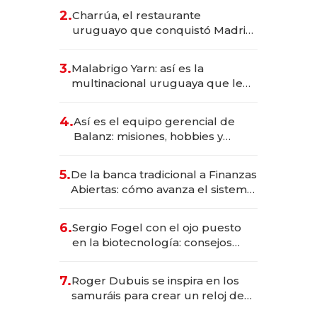
inversión total asciende a US$ 54
2.
Charrúa, el restaurante
millones
uruguayo que conquistó Madrid:
sirve 300 cubiertos diarios, agota
reservas con un mes de
3.
Malabrigo Yarn: así es la
anticipación y prepara apertura
multinacional uruguaya que le
da de tejer al mundo
4.
Así es el equipo gerencial de
Balanz: misiones, hobbies y
metas para este año
5.
De la banca tradicional a Finanzas
Abiertas: cómo avanza el sistema
financiero uruguayo
6.
Sergio Fogel con el ojo puesto
en la biotecnología: consejos
para emprendedores,
oportunidades de inversión y el
7.
Roger Dubuis se inspira en los
rol de la IA
samuráis para crear un reloj de
US$ 384.000