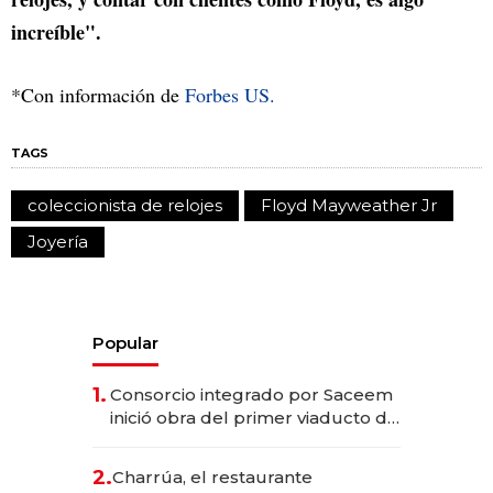
increíble".
*Con información de
Forbes US.
TAGS
coleccionista de relojes
Floyd Mayweather Jr
Joyería
Popular
1.
Consorcio integrado por Saceem
inició obra del primer viaducto de
los Accesos Este a Montevideo;
inversión total asciende a US$ 54
2.
Charrúa, el restaurante
millones