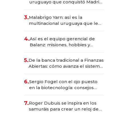
uruguayo que conquistó Madrid:
sirve 300 cubiertos diarios, agota
reservas con un mes de
3.
Malabrigo Yarn: así es la
anticipación y prepara apertura
multinacional uruguaya que le
da de tejer al mundo
4.
Así es el equipo gerencial de
Balanz: misiones, hobbies y
metas para este año
5.
De la banca tradicional a Finanzas
Abiertas: cómo avanza el sistema
financiero uruguayo
6.
Sergio Fogel con el ojo puesto
en la biotecnología: consejos
para emprendedores,
oportunidades de inversión y el
7.
Roger Dubuis se inspira en los
rol de la IA
samuráis para crear un reloj de
US$ 384.000