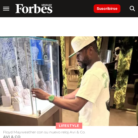
Suscribirse
LIFESTYLE
Floyd Mayweather con su nuevo reloj Avi & Co.
AVI & CO