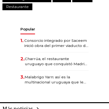
Restaurante
Popular
1.
Consorcio integrado por Saceem
inició obra del primer viaducto de
los Accesos Este a Montevideo;
inversión total asciende a US$ 54
2.
Charrúa, el restaurante
millones
uruguayo que conquistó Madrid:
sirve 300 cubiertos diarios, agota
reservas con un mes de
3.
Malabrigo Yarn: así es la
anticipación y prepara apertura
multinacional uruguaya que le
da de tejer al mundo