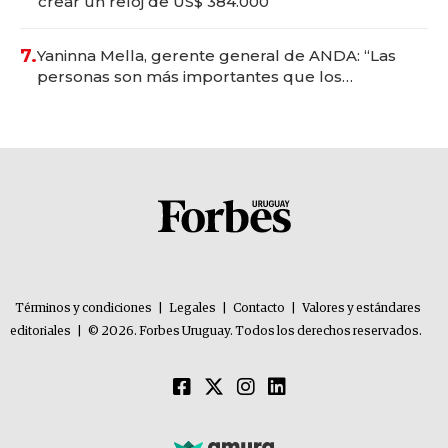
crear un reloj de US$ 384.000
7.
Yaninna Mella, gerente general de ANDA: “Las
personas son más importantes que los
problemas”
Términos y condiciones
|
Legales
|
Contacto
|
Valores y estándares
editoriales
|
© 2026. Forbes Uruguay. Todos los derechos reservados.