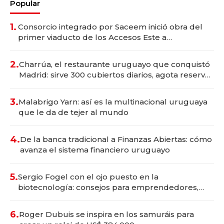
Popular
1.
Consorcio integrado por Saceem inició obra del
primer viaducto de los Accesos Este a
Montevideo; inversión total asciende a US$ 54
millones
2.
Charrúa, el restaurante uruguayo que conquistó
Madrid: sirve 300 cubiertos diarios, agota reservas
con un mes de anticipación y prepara apertura
3.
Malabrigo Yarn: así es la multinacional uruguaya
que le da de tejer al mundo
4.
De la banca tradicional a Finanzas Abiertas: cómo
avanza el sistema financiero uruguayo
5.
Sergio Fogel con el ojo puesto en la
biotecnología: consejos para emprendedores,
oportunidades de inversión y el rol de la IA
6.
Roger Dubuis se inspira en los samuráis para