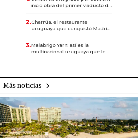
inició obra del primer viaducto de
los Accesos Este a Montevideo;
inversión total asciende a US$ 54
2.
Charrúa, el restaurante
millones
uruguayo que conquistó Madrid:
sirve 300 cubiertos diarios, agota
reservas con un mes de
3.
Malabrigo Yarn: así es la
anticipación y prepara apertura
multinacional uruguaya que le
da de tejer al mundo
Más noticias