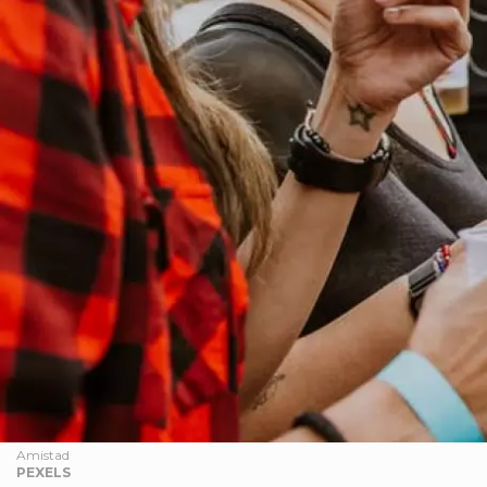
Amistad
PEXELS