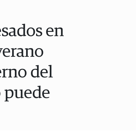
esados en
 verano
erno del
o puede