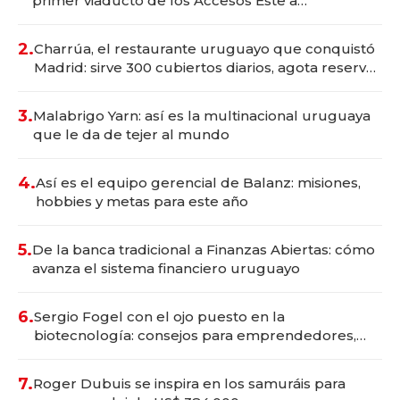
primer viaducto de los Accesos Este a
Montevideo; inversión total asciende a US$ 54
millones
2.
Charrúa, el restaurante uruguayo que conquistó
Madrid: sirve 300 cubiertos diarios, agota reservas
con un mes de anticipación y prepara apertura
3.
Malabrigo Yarn: así es la multinacional uruguaya
que le da de tejer al mundo
4.
Así es el equipo gerencial de Balanz: misiones,
hobbies y metas para este año
5.
De la banca tradicional a Finanzas Abiertas: cómo
avanza el sistema financiero uruguayo
6.
Sergio Fogel con el ojo puesto en la
biotecnología: consejos para emprendedores,
oportunidades de inversión y el rol de la IA
7.
Roger Dubuis se inspira en los samuráis para