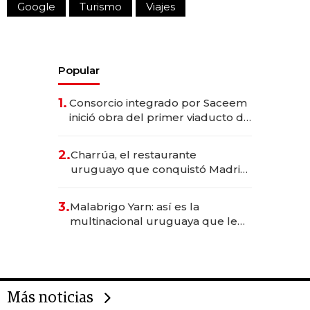
Google
Turismo
Viajes
Popular
1.
Consorcio integrado por Saceem
inició obra del primer viaducto de
los Accesos Este a Montevideo;
inversión total asciende a US$ 54
2.
Charrúa, el restaurante
millones
uruguayo que conquistó Madrid:
sirve 300 cubiertos diarios, agota
reservas con un mes de
3.
Malabrigo Yarn: así es la
anticipación y prepara apertura
multinacional uruguaya que le
da de tejer al mundo
Más noticias