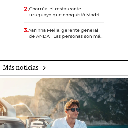
inversión total asciende a US$ 54
2.
Charrúa, el restaurante
millones
uruguayo que conquistó Madrid:
sirve 300 cubiertos diarios, agota
reservas con un mes de
3.
Yaninna Mella, gerente general
anticipación y prepara apertura
de ANDA: “Las personas son más
importantes que los problemas”
Más noticias