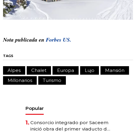
Nota publicada en
Forbes US.
TAGS
Alpes
Chalet
Europa
Lujo
Mansión
Millonarios
Turismo
Popular
1.
Consorcio integrado por Saceem
inició obra del primer viaducto de
los Accesos Este a Montevideo;