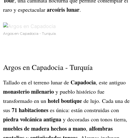
Tour
, una caminata nocturna que permite contemplar el
arcoíris lunar
raro y espectacular
.
Argos en Capadocia - Turquía.
Argos en Capadocia - Turquía
Capadocia
Tallado en el terreno lunar de
, este antiguo
monasterio milenario
y pueblo histórico fue
hotel boutique
transformado en un
de lujo. Cada una de
71 habitaciones
sus
es única: están construidas con
piedra volcánica antigua
y decoradas con tonos tierra,
muebles de madera hechos a mano
alfombras
,
anatolias
antigüedades turcas
y
. Algunas incluyen