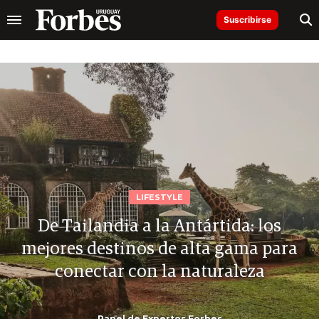
Suscribirse
LIFESTYLE
De Tailandia a la Antártida: los
mejores destinos de alta gama para
conectar con la naturaleza
Panel de Expertos Forbes