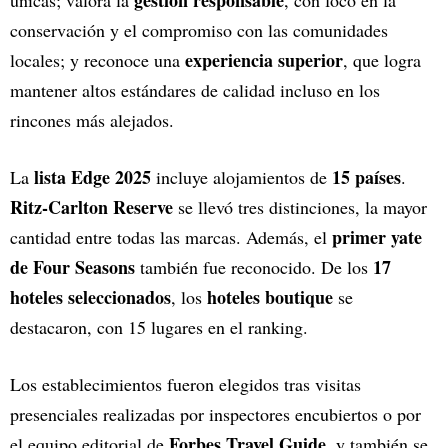
gestión responsable
únicas; valora la
, con foco en la
conservación y el compromiso con las comunidades
experiencia superior
locales; y reconoce una
, que logra
mantener altos estándares de calidad incluso en los
rincones más alejados.
lista Edge 2025
15 países
La
incluye alojamientos de
.
Ritz-Carlton Reserve
se llevó tres distinciones, la mayor
primer yate
cantidad entre todas las marcas. Además, el
de Four Seasons
17
también fue reconocido. De los
hoteles seleccionados
hoteles boutique
, los
se
destacaron, con 15 lugares en el ranking.
Los establecimientos fueron elegidos tras visitas
presenciales realizadas por inspectores encubiertos o por
Forbes Travel Guide
el equipo editorial de
, y también se