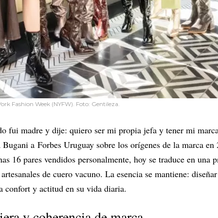
ork Fashion Week (NYFW). Foto: Gentileza.
 fui madre y dije: quiero ser mi propia jefa y tener mi marc
nta Bugani a Forbes Uruguay sobre los orígenes de la marca e
nas 16 pares vendidos personalmente, hoy se traduce en una 
 artesanales de cuero vacuno. La esencia se mantiene: diseña
a confort y actitud en su vida diaria.
ciera y coherencia de marca