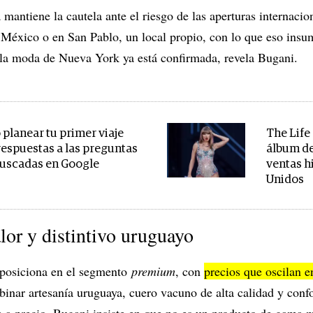
 mantiene la cautela ante el riesgo de las aperturas internaci
México o en San Pablo, un local propio, con lo que eso insum
la moda de Nueva York ya está confirmada, revela Bugani.
planear tu primer viaje
The Life 
 respuestas a las preguntas
álbum de
uscadas en Google
ventas h
Unidos
or y distintivo uruguayo
posiciona en el segmento
premium
, con
precios que oscilan 
inar artesanía uruguaya, cuero vacuno de alta calidad y conf