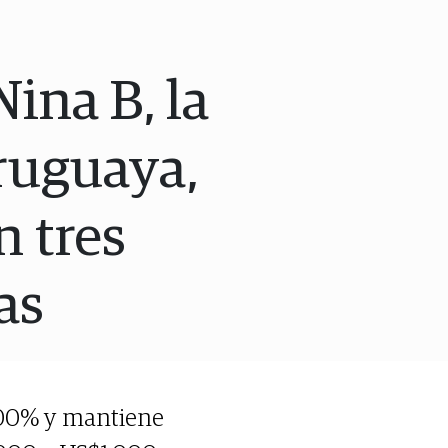
ina B, la
ruguaya,
n tres
as
300% y mantiene