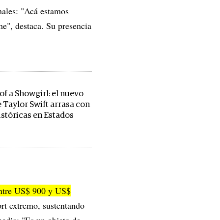
onales: "Acá estamos
e", destaca. Su presencia
of a Showgirl: el nuevo
 Taylor Swift arrasa con
istóricas en Estados
entre US$ 900 y US$
ort extremo, sustentando