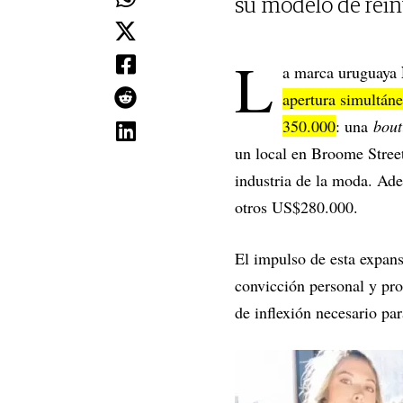
su modelo de rein
L
a marca uruguaya
apertura simultáne
350.000
: una
bout
un local en Broome Stree
industria de la moda. Ad
otros US$280.000.
El impulso de esta expan
convicción personal y pro
de inflexión necesario pa