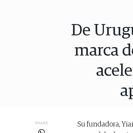
De Urugu
marca d
acele
a
SHARE
Su fundadora, Yia