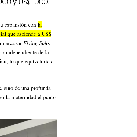
900 y US$1.000.
 su expansión con
la
icial que asciende a US$
timarca en
Flying Solo
,
ño independiente de la
ico
, lo que equivaldría a
s, sino de una profunda
en la maternidad el punto