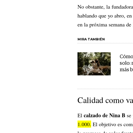
No obstante, la fundadora
hablando que yo abro, en 
en la próxima semana de 
MIRA TAMBIÉN
Cómo 
solo:
más b
Calidad como val
calzado de Nina B
El
se 
1.000.
El objetivo es comb