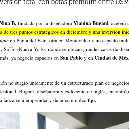
versión total con botas premium entre US$
Nina B,
Yianina Bugani
fundada por la diseñadora
, acelera
a de tres puntos estratégicos en diciembre y una inversión in
ique
en Punta del Este, otra en Montevideo y un espacio mul
t, SoHo -Nueva York-, donde se ubican grandes casas de dise
San Pablo
Ciudad de Méx
emás, ya negocia espacios en
y en
sión no surgió únicamente de un estructurado plan de negocio
fesional. Bugani, diseñadora y exdocente de inglés, encontró 
ra lanzarse a emprender y dejar su empleo fijo.