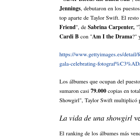
Jennings
, debutaron en los puesto
top aparte de Taylor Swift. El res
Friend
Sabrina Carpenter,
", de
"
Cardi B
Am I the Drama
con "
?" 
https://www.gettyimages.es/detail
gala-celebrating-fotograf%C3%AD
Los álbumes que ocupan del puest
79.000
sumaron casi
copias en tota
Showgirl", Taylor Swift multiplicó
La vida de una showgirl
ve
El ranking de los álbumes más ven