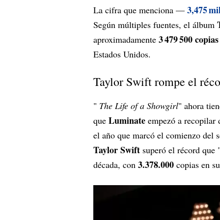
3,475 mi
La cifra que menciona —
Según múltiples fuentes, el álbum
3 479 500 copias
aproximadamente
Estados Unidos.
Taylor Swift rompe el réco
"
The Life of a Showgirl
" ahora tie
Luminate
que
empezó a recopilar 
el año que marcó el comienzo del 
Taylor Swift
superó el récord que 
3.378.000
década, con
copias en su