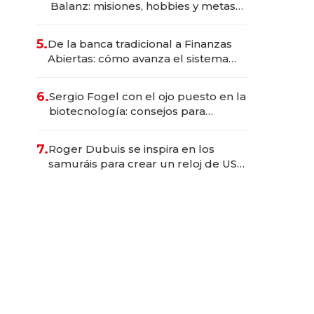
Balanz: misiones, hobbies y metas
para este año
5.
De la banca tradicional a Finanzas
Abiertas: cómo avanza el sistema
financiero uruguayo
6.
Sergio Fogel con el ojo puesto en la
biotecnología: consejos para
emprendedores, oportunidades de
inversión y el rol de la IA
7.
Roger Dubuis se inspira en los
samuráis para crear un reloj de US$
384.000