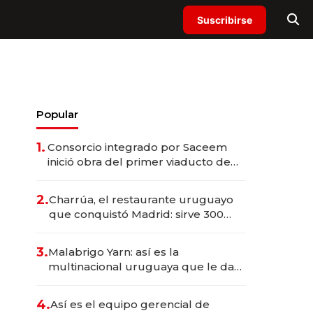
Suscribirse
Popular
1.
Consorcio integrado por Saceem
inició obra del primer viaducto de
los Accesos Este a Montevideo;
inversión total asciende a US$ 54
2.
Charrúa, el restaurante uruguayo
millones
que conquistó Madrid: sirve 300
cubiertos diarios, agota reservas
con un mes de anticipación y
3.
Malabrigo Yarn: así es la
prepara apertura
multinacional uruguaya que le da
de tejer al mundo
4.
Así es el equipo gerencial de