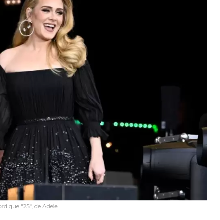
rd que "25", de Adele.