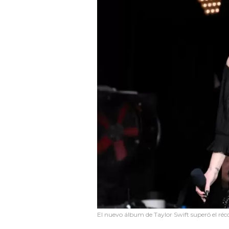
El nuevo álbum de Taylor Swift superó el réco