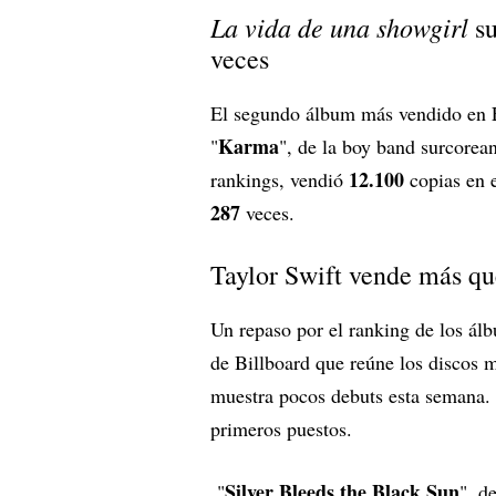
La vida de una showgirl
su
veces
El segundo álbum más vendido en E
Karma
"
", de la boy band surcorea
12.100
rankings, vendió
copias en 
287
veces.
Taylor Swift vende más qu
Un repaso por el ranking de los ál
de Billboard que reúne los discos
muestra pocos debuts esta semana. V
primeros puestos.
Silver Bleeds the Black Sun
"
", d