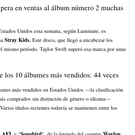
pera en ventas al álbum número 2 muchas
stados Unidos esta semana, según Luminate, es
Stray Kids.
na
Este disco, que llegó a encabezar los
el mismo período. Taylor Swift superó esa marca por unas
e los 10 álbumes más vendidos: 44 veces
bumes más vendidos en Estados Unidos —la clasificación
 más comprados sin distinción de género o idioma—
arios títulos recientes todavía se mantienen entre los
AFI
Songbird
Waylon
e
, y "
", de la leyenda del country