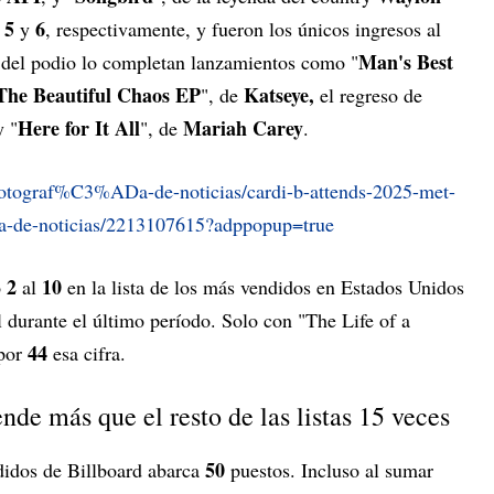
5
6
s
y
, respectivamente, y fueron los únicos ingresos al
Man's Best
to del podio lo completan lanzamientos como "
The Beautiful Chaos EP
Katseye,
", de
el regreso de
Here for It All
Mariah Carey
y "
", de
.
/fotograf%C3%ADa-de-noticias/cardi-b-attends-2025-met-
a-de-noticias/2213107615?adppopup=true
2
10
o
al
en la lista de los más vendidos en Estados Unidos
l durante el último período. Solo con "The Life of a
44
 por
esa cifra.
nde más que el resto de las listas 15 veces
50
didos de Billboard abarca
puestos. Incluso al sumar