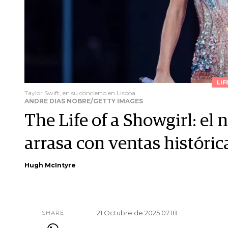
LIF
Taylor Swift, en su concierto en Lisboa
ANDRE DIAS NOBRE/GETTY IMAGES
The Life of a Showgirl: el
arrasa con ventas históri
Hugh McIntyre
21 Octubre de 2025 07.18
SHARE