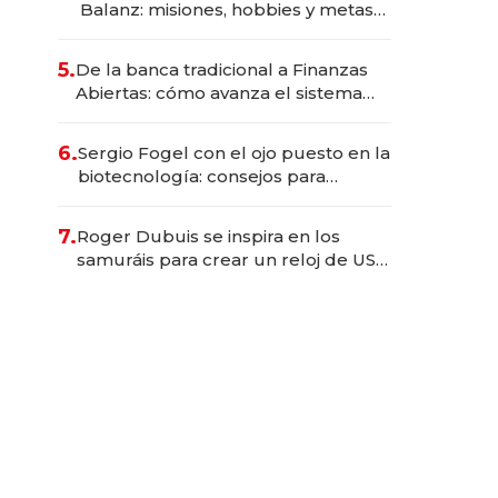
Balanz: misiones, hobbies y metas
para este año
5.
De la banca tradicional a Finanzas
Abiertas: cómo avanza el sistema
financiero uruguayo
6.
Sergio Fogel con el ojo puesto en la
biotecnología: consejos para
emprendedores, oportunidades de
inversión y el rol de la IA
7.
Roger Dubuis se inspira en los
samuráis para crear un reloj de US$
384.000