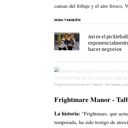
cansas del follaje y el aire fresco,
MIRA TAMBIÉN
Así es el picklebal
exponencialmente, 
hacer negocios
Frightmare Manor en Talbott, Tennessee, una 
Frightmare
Manor
- Tal
La historia:
“Frightmare, que actu
temporada, ha sido testigo de atro