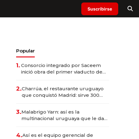
Suscribirse
Popular
1.
Consorcio integrado por Saceem
inició obra del primer viaducto de
los Accesos Este a Montevideo;
inversión total asciende a US$ 54
2.
Charrúa, el restaurante uruguayo
millones
que conquistó Madrid: sirve 300
cubiertos diarios, agota reservas
con un mes de anticipación y
3.
Malabrigo Yarn: así es la
prepara apertura
multinacional uruguaya que le da
de tejer al mundo
4.
Así es el equipo gerencial de