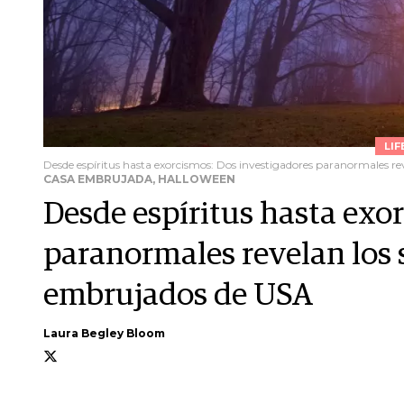
LIF
Desde espíritus hasta exorcismos: Dos investigadores paranormales rev
CASA EMBRUJADA, HALLOWEEN
Desde espíritus hasta exo
paranormales revelan los 
embrujados de USA
Laura Begley Bloom