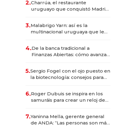
2.
Charrúa, el restaurante
millones
uruguayo que conquistó Madrid:
sirve 300 cubiertos diarios, agota
reservas con un mes de
3.
Malabrigo Yarn: así es la
anticipación y prepara apertura
multinacional uruguaya que le
da de tejer al mundo
4.
De la banca tradicional a
Finanzas Abiertas: cómo avanza
el sistema financiero uruguayo
5.
Sergio Fogel con el ojo puesto en
la biotecnología: consejos para
emprendedores, oportunidades
de inversión y el rol de la IA
6.
Roger Dubuis se inspira en los
samuráis para crear un reloj de
US$ 384.000
7.
Yaninna Mella, gerente general
de ANDA: “Las personas son más
importantes que los problemas”