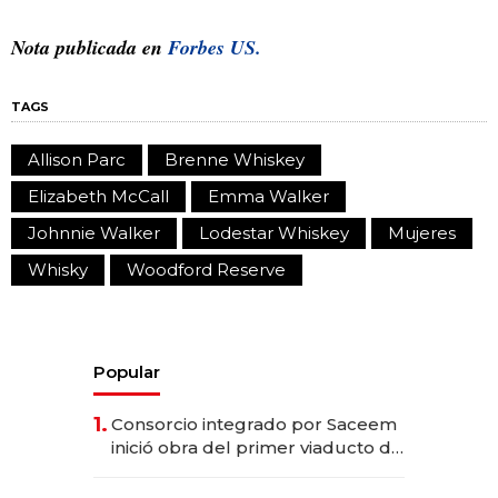
Nota publicada en
Forbes US.
TAGS
Allison Parc
Brenne Whiskey
Elizabeth McCall
Emma Walker
Johnnie Walker
Lodestar Whiskey
Mujeres
Whisky
Woodford Reserve
Popular
1.
Consorcio integrado por Saceem
inició obra del primer viaducto de
los Accesos Este a Montevideo;
inversión total asciende a US$ 54