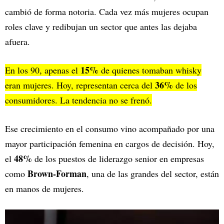
cambió de forma notoria. Cada vez más mujeres ocupan
roles clave y redibujan un sector que antes las dejaba
afuera.
15%
En los 90, apenas el
de quienes tomaban whisky
36%
eran mujeres. Hoy, representan cerca del
de los
consumidores. La tendencia no se frenó.
Ese crecimiento en el consumo vino acompañado por una
mayor participación femenina en cargos de decisión. Hoy,
48%
el
de los puestos de liderazgo senior en empresas
Brown-Forman
como
, una de las grandes del sector, están
en manos de mujeres.