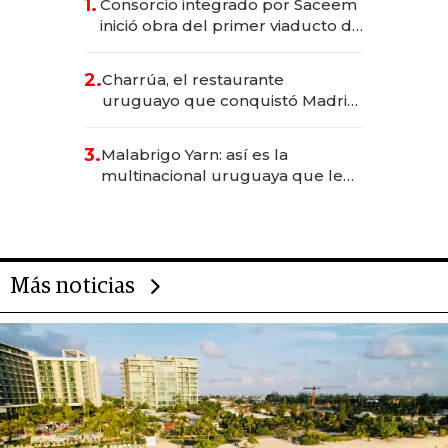
1.
Consorcio integrado por Saceem
inició obra del primer viaducto de
los Accesos Este a Montevideo;
inversión total asciende a US$ 54
2.
Charrúa, el restaurante
millones
uruguayo que conquistó Madrid:
sirve 300 cubiertos diarios, agota
reservas con un mes de
3.
Malabrigo Yarn: así es la
anticipación y prepara apertura
multinacional uruguaya que le
da de tejer al mundo
Más noticias