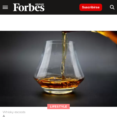
Suscribirse
LIFESTYLE
Whisky escocés
A