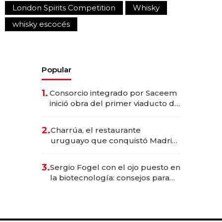
London Spirits Competition
Whisky
whisky escocés
Popular
1.
Consorcio integrado por Saceem
inició obra del primer viaducto de
los Accesos Este a Montevideo;
inversión total asciende a US$ 54
2.
Charrúa, el restaurante
millones
uruguayo que conquistó Madrid:
sirve 300 cubiertos diarios, agota
reservas con un mes de
3.
Sergio Fogel con el ojo puesto en
anticipación y prepara apertura
la biotecnología: consejos para
emprendedores, oportunidades
de inversión y el rol de la IA