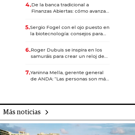
4.
De la banca tradicional a
Finanzas Abiertas: cómo avanza
el sistema financiero uruguayo
5.
Sergio Fogel con el ojo puesto en
la biotecnología: consejos para
emprendedores, oportunidades
de inversión y el rol de la IA
6.
Roger Dubuis se inspira en los
samuráis para crear un reloj de
US$ 384.000
7.
Yaninna Mella, gerente general
de ANDA: “Las personas son más
importantes que los problemas”
Más noticias