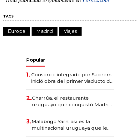
TAGS
Europa
Madrid
Viajes
Popular
1.
Consorcio integrado por Saceem
inició obra del primer viaducto de
los Accesos Este a Montevideo;
inversión total asciende a US$ 54
2.
Charrúa, el restaurante
millones
uruguayo que conquistó Madrid:
sirve 300 cubiertos diarios, agota
reservas con un mes de
3.
Malabrigo Yarn: así es la
anticipación y prepara apertura
multinacional uruguaya que le
da de tejer al mundo