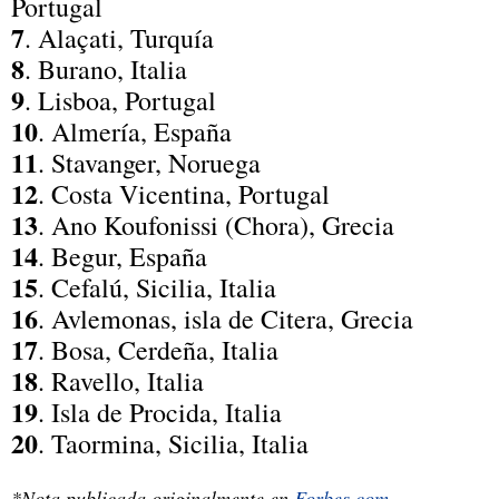
Portugal
7
. Alaçati, Turquía
8
. Burano, Italia
9
. Lisboa, Portugal
10
. Almería, España
11
. Stavanger, Noruega
12
. Costa Vicentina, Portugal
13
. Ano Koufonissi (Chora), Grecia
14
. Begur, España
15
. Cefalú, Sicilia, Italia
16
. Avlemonas, isla de Citera, Grecia
17
. Bosa, Cerdeña, Italia
18
. Ravello, Italia
19
. Isla de Procida, Italia
20
. Taormina, Sicilia, Italia
*Nota publicada originalmente en
Forbes.com