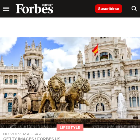
Suscribirse
LIFESTYLE
NO VOLVER A USAR
GETTY IMAGES / FORBES US