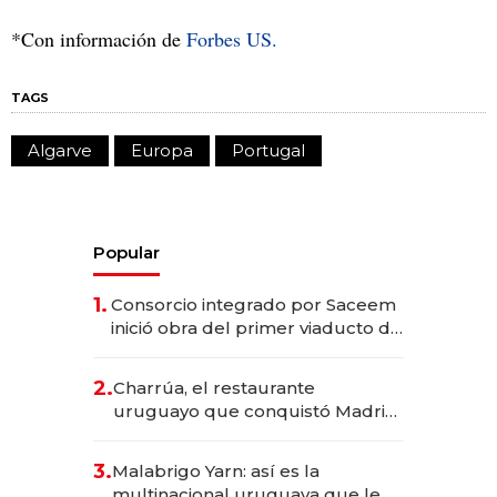
*Con información de
Forbes US.
TAGS
Algarve
Europa
Portugal
Popular
1.
Consorcio integrado por Saceem
inició obra del primer viaducto de
los Accesos Este a Montevideo;
inversión total asciende a US$ 54
2.
Charrúa, el restaurante
millones
uruguayo que conquistó Madrid:
sirve 300 cubiertos diarios, agota
reservas con un mes de
3.
Malabrigo Yarn: así es la
anticipación y prepara apertura
multinacional uruguaya que le