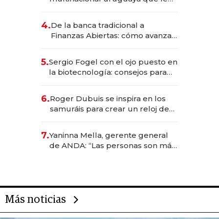
da de tejer al mundo
4.
De la banca tradicional a
Finanzas Abiertas: cómo avanza
el sistema financiero uruguayo
5.
Sergio Fogel con el ojo puesto en
la biotecnología: consejos para
emprendedores, oportunidades
de inversión y el rol de la IA
6.
Roger Dubuis se inspira en los
samuráis para crear un reloj de
US$ 384.000
7.
Yaninna Mella, gerente general
de ANDA: “Las personas son más
importantes que los problemas”
Más noticias