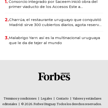
1.
Consorcio integrado por Saceem inició obra del
primer viaducto de los Accesos Este a
Montevideo; inversión total asciende a US$ 54
millones
2.
Charrúa, el restaurante uruguayo que conquistó
Madrid: sirve 300 cubiertos diarios, agota reservas
con un mes de anticipación y prepara apertura
3.
Malabrigo Yarn: así es la multinacional uruguaya
que le da de tejer al mundo
Términos y condiciones
|
Legales
|
Contacto
|
Valores y estándares
editoriales
|
© 2026. Forbes Uruguay. Todos los derechos reservados.