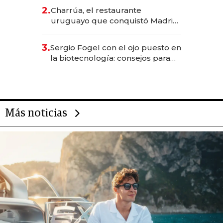
inversión total asciende a US$ 54
2.
Charrúa, el restaurante
millones
uruguayo que conquistó Madrid:
sirve 300 cubiertos diarios, agota
reservas con un mes de
3.
Sergio Fogel con el ojo puesto en
anticipación y prepara apertura
la biotecnología: consejos para
emprendedores, oportunidades
de inversión y el rol de la IA
Más noticias