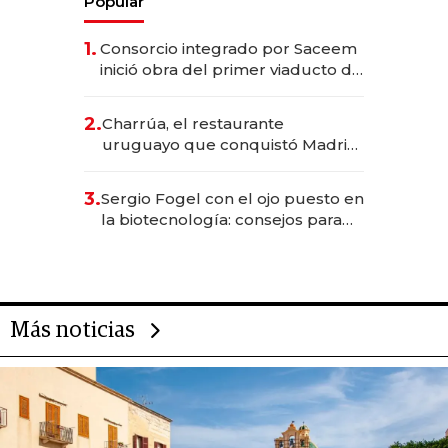
Popular
1.
Consorcio integrado por Saceem
inició obra del primer viaducto de
los Accesos Este a Montevideo;
inversión total asciende a US$ 54
2.
Charrúa, el restaurante
millones
uruguayo que conquistó Madrid:
sirve 300 cubiertos diarios, agota
reservas con un mes de
3.
Sergio Fogel con el ojo puesto en
anticipación y prepara apertura
la biotecnología: consejos para
emprendedores, oportunidades
de inversión y el rol de la IA
Más noticias