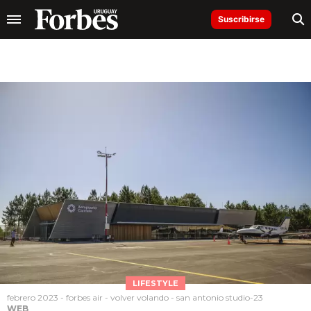
Suscribirse
LIFESTYLE
febrero 2023 - forbes air - volver volando - san antonio studio-23
WEB