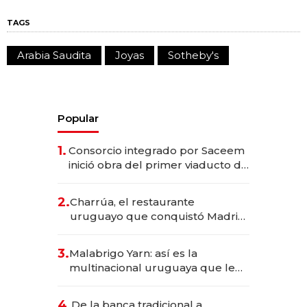
TAGS
Arabia Saudita
Joyas
Sotheby's
Popular
1.
Consorcio integrado por Saceem
inició obra del primer viaducto de
los Accesos Este a Montevideo;
inversión total asciende a US$ 54
2.
Charrúa, el restaurante
millones
uruguayo que conquistó Madrid:
sirve 300 cubiertos diarios, agota
reservas con un mes de
3.
Malabrigo Yarn: así es la
anticipación y prepara apertura
multinacional uruguaya que le
da de tejer al mundo
4.
De la banca tradicional a