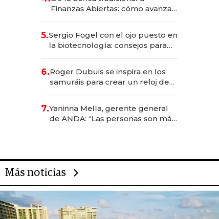
Finanzas Abiertas: cómo avanza
el sistema financiero uruguayo
5.
Sergio Fogel con el ojo puesto en
la biotecnología: consejos para
emprendedores, oportunidades
de inversión y el rol de la IA
6.
Roger Dubuis se inspira en los
samuráis para crear un reloj de
US$ 384.000
7.
Yaninna Mella, gerente general
de ANDA: “Las personas son más
importantes que los problemas”
Más noticias