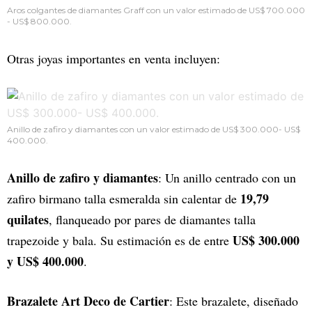
Aros colgantes de diamantes Graff con un valor estimado de US$ 700.000
- US$ 800.000.
Otras joyas importantes en venta incluyen:
Anillo de zafiro y diamantes con un valor estimado de US$ 300.000- US$
400.000.
Anillo de zafiro y diamantes
: Un anillo centrado con un
19,79
zafiro birmano talla esmeralda sin calentar de
quilates
, flanqueado por pares de diamantes talla
US$ 300.000
trapezoide y bala. Su estimación es de entre
y US$ 400.000
.
Brazalete Art Deco de Cartier
: Este brazalete, diseñado