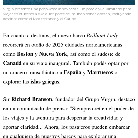
Virgin presentó una propuesta innovadora: un pase anual ilimitado para
viajar en cruceros a cualquier parte del mundo donde operan, incluyendo
destinos como el Mediterráneo y el Caribe.
En cuanto a destinos, el nuevo barco
Brilliant Lady
recorrerá en otoño de 2025 ciudades norteamericanas
Boston
Nueva York
como
y
, así como el sudeste de
Canadá
en su viaje inaugural. También podés optar por
España
Marruecos
un crucero transatlántico a
y
o
islas griegas
explorar las
.
Richard Branson
Sir
, fundador del Grupo Virgin, destacó
en un comunicado de prensa: "Siempre creí en el poder de
los viajes y la aventura para despertar la creatividad y
aportar claridad... Ahora, los pasajeros pueden embarcar
en cualquiera de nuestros barcos para explorar una