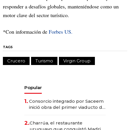
responder a desafíos globales, manteniéndose como un
motor clave del sector turístico.
*Con información de
Forbes US.
TAGS
Crucero
Turismo
Virgin Group
Popular
1.
Consorcio integrado por Saceem
inició obra del primer viaducto de
los Accesos Este a Montevideo;
inversión total asciende a US$ 54
2.
Charrúa, el restaurante
millones
uruguayo que conquistó Madrid: