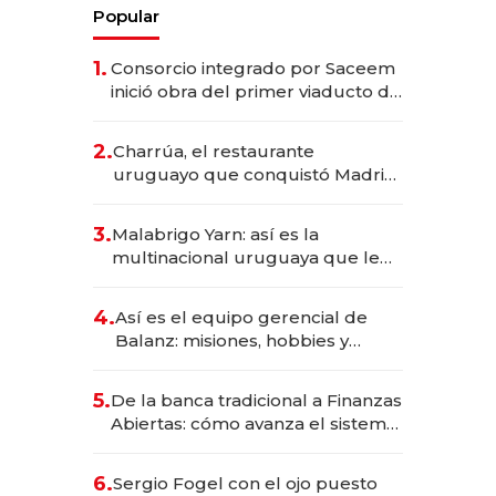
Popular
1.
Consorcio integrado por Saceem
inició obra del primer viaducto de
los Accesos Este a Montevideo;
inversión total asciende a US$ 54
2.
Charrúa, el restaurante
millones
uruguayo que conquistó Madrid:
sirve 300 cubiertos diarios, agota
reservas con un mes de
3.
Malabrigo Yarn: así es la
anticipación y prepara apertura
multinacional uruguaya que le
da de tejer al mundo
4.
Así es el equipo gerencial de
Balanz: misiones, hobbies y
metas para este año
5.
De la banca tradicional a Finanzas
Abiertas: cómo avanza el sistema
financiero uruguayo
6.
Sergio Fogel con el ojo puesto