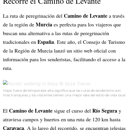
Recorré el Camino de Levante
Camino de Levante
La ruta de peregrinación del
a través
Murcia
de la región de
es perfecta para los viajeros que
buscan una alternativa a las rutas de peregrinación
España
tradicionales en
. Este año, el Consejo de Turismo
de la Región de Murcia lanzó un sitio web oficial con
información para los senderistas, facilitando el acceso a la
ruta.
Viajar fuera de temporada alta significa que las rutas de senderismo son
más tranquilas y los visitantes tienen una mejor idea del estilo de vida local.
Camino de Levante
Río Segura
El
sigue el curso del
y
atraviesa campos y huertos en una ruta de 120 km hasta
Caravaca
. A lo largo del recorrido, se encuentran iglesias