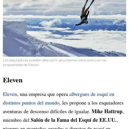
Los esquiadores pueden descubrir abundante nieve polvo en las
propiedades de Eleven.
Eleven
Eleven
, una empresa que opera
albergues de esquí en
distintos puntos del mundo
, les propone a los esquiadores
Mike Hattrup
aventuras de descenso difíciles de igualar.
,
Salón de la Fama del Esquí de EE.UU.
miembro del
,
pionero en montañas grandes y director de esquí en