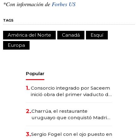
*Con información de
Forbes US
TAGS
América del Norte
Canadá
Esquí
Europa
Popular
1.
Consorcio integrado por Saceem
inició obra del primer viaducto de
los Accesos Este a Montevideo;
inversión total asciende a US$ 54
2.
Charrúa, el restaurante
millones
uruguayo que conquistó Madrid:
sirve 300 cubiertos diarios, agota
reservas con un mes de
3.
Sergio Fogel con el ojo puesto en
anticipación y prepara apertura