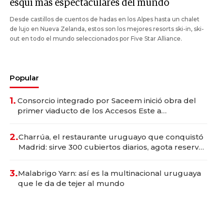
esquí más espectaculares del mundo
Desde castillos de cuentos de hadas en los Alpes hasta un chalet
de lujo en Nueva Zelanda, estos son los mejores resorts ski-in, ski-
out en todo el mundo seleccionados por Five Star Alliance.
Popular
1.
Consorcio integrado por Saceem inició obra del
primer viaducto de los Accesos Este a
Montevideo; inversión total asciende a US$ 54
millones
2.
Charrúa, el restaurante uruguayo que conquistó
Madrid: sirve 300 cubiertos diarios, agota reservas
con un mes de anticipación y prepara apertura
3.
Malabrigo Yarn: así es la multinacional uruguaya
que le da de tejer al mundo