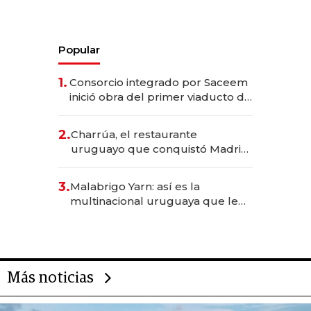
Popular
1.
Consorcio integrado por Saceem
inició obra del primer viaducto de
los Accesos Este a Montevideo;
inversión total asciende a US$ 54
2.
Charrúa, el restaurante
millones
uruguayo que conquistó Madrid:
sirve 300 cubiertos diarios, agota
reservas con un mes de
3.
Malabrigo Yarn: así es la
anticipación y prepara apertura
multinacional uruguaya que le
da de tejer al mundo
Más noticias