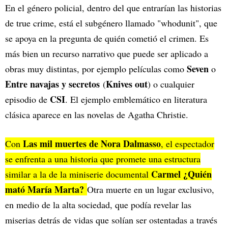
En el género policial, dentro del que entrarían las historias
de true crime, está el subgénero llamado "whodunit", que
se apoya en la pregunta de quién cometió el crimen. Es
más bien un recurso narrativo que puede ser aplicado a
Seven
obras muy distintas, por ejemplo películas como
o
Entre navajas y secretos
Knives out
(
) o cualquier
CSI
episodio de
. El ejemplo emblemático en literatura
clásica aparece en las novelas de Agatha Christie.
Las mil muertes de Nora Dalmasso
Con
, el espectador
se enfrenta a una historia que promete una estructura
Carmel ¿Quién
similar a la de la miniserie documental
mató María Marta?
Otra muerte en un lugar exclusivo,
en medio de la alta sociedad, que podía revelar las
miserias detrás de vidas que solían ser ostentadas a través