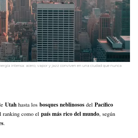
nergía intensa: acero, vapor y jazz conviven en una ciudad que nunca
Utah
bosques neblinosos
Pacífico
de
hasta los
del
país más rico del mundo
el ranking como el
, según
es
.