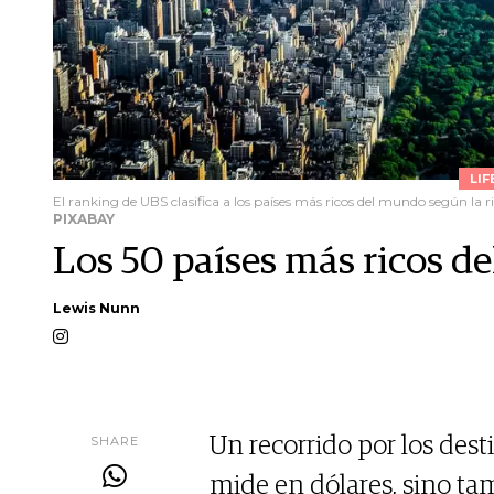
LIF
El ranking de UBS clasifica a los países más ricos del mundo según la 
PIXABAY
Los 50 países más ricos d
Lewis Nunn
SHARE
Un recorrido por los des
mide en dólares, sino tam