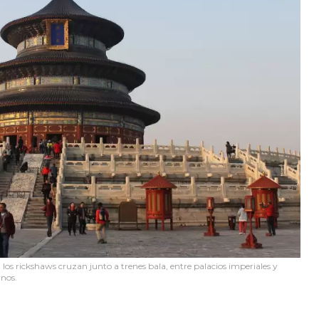
: los rickshaws cruzan junto a trenes bala, entre palacios imperiales y
rnos.