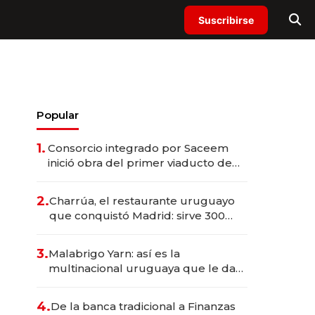
Suscribirse
Popular
1.
Consorcio integrado por Saceem
inició obra del primer viaducto de
los Accesos Este a Montevideo;
inversión total asciende a US$ 54
2.
Charrúa, el restaurante uruguayo
millones
que conquistó Madrid: sirve 300
cubiertos diarios, agota reservas
con un mes de anticipación y
3.
Malabrigo Yarn: así es la
prepara apertura
multinacional uruguaya que le da
de tejer al mundo
4.
De la banca tradicional a Finanzas