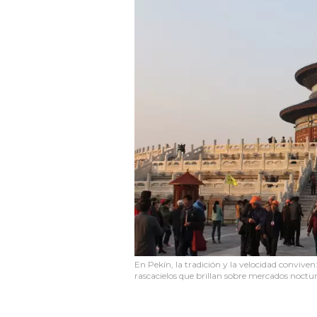
En Pekín, la tradición y la velocidad conviven
rascacielos que brillan sobre mercados noctu