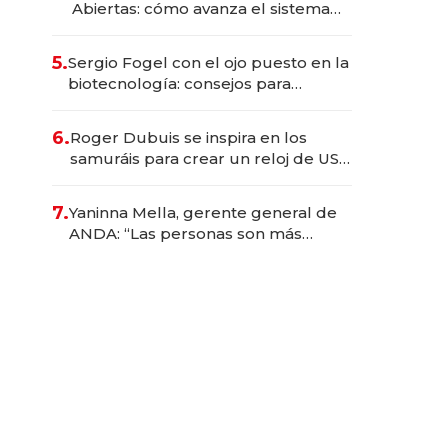
Abiertas: cómo avanza el sistema
financiero uruguayo
5.
Sergio Fogel con el ojo puesto en la
biotecnología: consejos para
emprendedores, oportunidades de
inversión y el rol de la IA
6.
Roger Dubuis se inspira en los
samuráis para crear un reloj de US$
384.000
7.
Yaninna Mella, gerente general de
ANDA: “Las personas son más
importantes que los problemas”