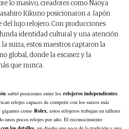
sobre lo masivo, creadores como Naoya
asahiro Kikuno posicionaron a Japón
del lujo relojero. Con producciones
ofunda identidad cultural y una atención
n la suiza, estos maestros captaron la
o global, donde la escasez y la
 más que nunca.
pón
relojeros independientes
subió posiciones entre los
.
rican relojes capaces de competir con los suizos más
Rolex
de gigantes como
, estos relojeros trabajan en talleres
o unos pocos relojes por año. El reconocimiento
con los detalles
, un diseño que nace de la tradición y una