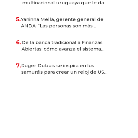
multinacional uruguaya que le da
de tejer al mundo
5.
Yaninna Mella, gerente general de
ANDA: “Las personas son más
importantes que los problemas”
6.
De la banca tradicional a Finanzas
Abiertas: cómo avanza el sistema
financiero uruguayo
7.
Roger Dubuis se inspira en los
samuráis para crear un reloj de US$
384.000