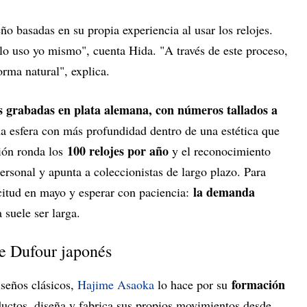
o basadas en su propia experiencia al usar los relojes.
o uso yo mismo", cuenta Hida. "A través de este proceso,
rma natural", explica.
s grabadas en plata alemana, con números tallados a
na esfera con más profundidad dentro de una estética que
100 relojes por año
ión ronda los
y el reconocimiento
personal y apunta a coleccionistas de largo plazo. Para
la demanda
icitud en mayo y esperar con paciencia:
a suele ser larga.
e Dufour japonés
formación
iseños clásicos,
Hajime Asaoka
lo hace por su
uctos, diseña y fabrica sus propios movimientos desde