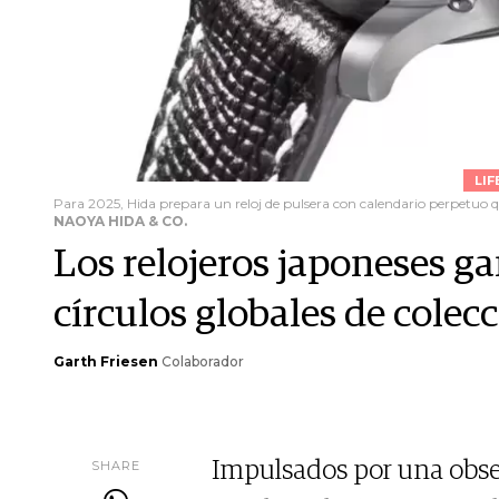
LIF
Para 2025, Hida prepara un reloj de pulsera con calendario perpetuo 
NAOYA HIDA & CO.
Los relojeros japoneses g
círculos globales de cole
Garth Friesen
Colaborador
SHARE
Impulsados por una obses