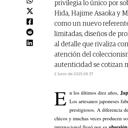
privilegia lo único por 
Hida, Hajime Asaoka y M
como un nuevo referente 
limitadas, diseños de pr
al detalle que rivaliza co
atención del coleccionism
autenticidad se cotizan
2 Junio de 2025 09.37
E
Ja
n los últimos diez años,
Los artesanos japoneses fab
prestigiosos. A diferencia 
chicos y muchas veces producen sol
obsesión 
internacional llegó por su