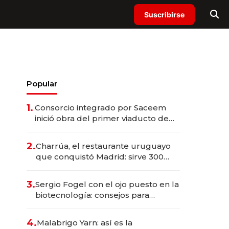
Suscribirse
Popular
1.
Consorcio integrado por Saceem
inició obra del primer viaducto de
los Accesos Este a Montevideo;
inversión total asciende a US$ 54
2.
Charrúa, el restaurante uruguayo
millones
que conquistó Madrid: sirve 300
cubiertos diarios, agota reservas
con un mes de anticipación y
3.
Sergio Fogel con el ojo puesto en la
prepara apertura
biotecnología: consejos para
emprendedores, oportunidades de
inversión y el rol de la IA
4.
Malabrigo Yarn: así es la