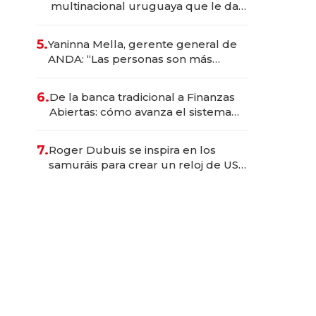
multinacional uruguaya que le da
de tejer al mundo
5.
Yaninna Mella, gerente general de
ANDA: “Las personas son más
importantes que los problemas”
6.
De la banca tradicional a Finanzas
Abiertas: cómo avanza el sistema
financiero uruguayo
7.
Roger Dubuis se inspira en los
samuráis para crear un reloj de US$
384.000