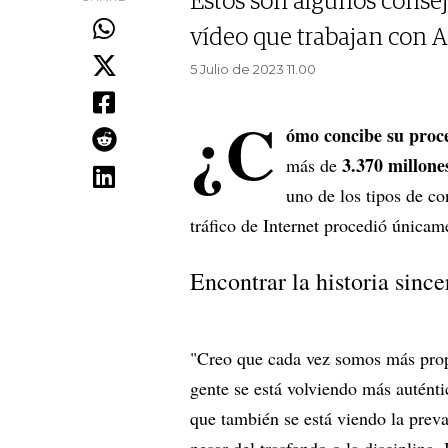
Estos son algunos consej
vídeo que trabajan con A
5 Julio de 2023 11.00
¿C
ómo concibe su proce
3.370 millone
más de
uno de los tipos de c
tráfico de Internet procedió únicam
Encontrar la historia since
"Creo que cada vez somos más propen
gente se está volviendo más auténti
que también se está viendo la preva