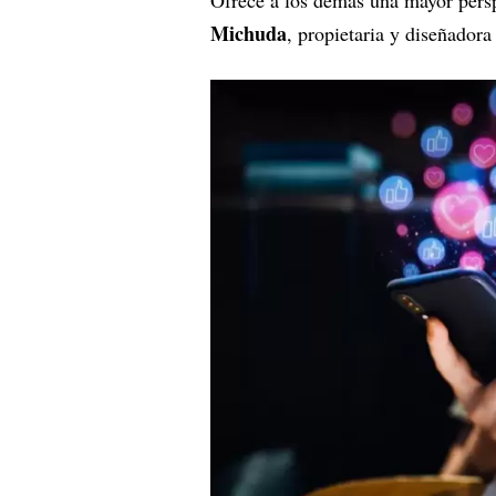
Ofrece a los demás una mayor perspe
Michuda
, propietaria y diseñador