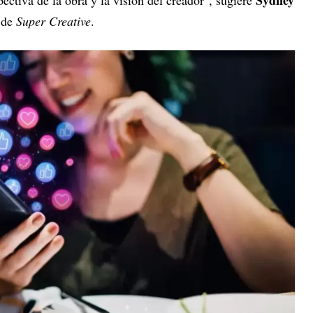
Sydney
ctiva de la obra y la visión del creador", sugiere
a de
Super Creative
.