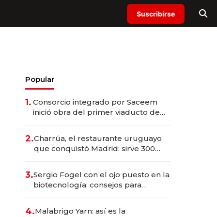
Suscribirse
Popular
1.
Consorcio integrado por Saceem
inició obra del primer viaducto de
los Accesos Este a Montevideo;
inversión total asciende a US$ 54
2.
Charrúa, el restaurante uruguayo
millones
que conquistó Madrid: sirve 300
cubiertos diarios, agota reservas
con un mes de anticipación y
3.
Sergio Fogel con el ojo puesto en la
prepara apertura
biotecnología: consejos para
emprendedores, oportunidades de
inversión y el rol de la IA
4.
Malabrigo Yarn: así es la