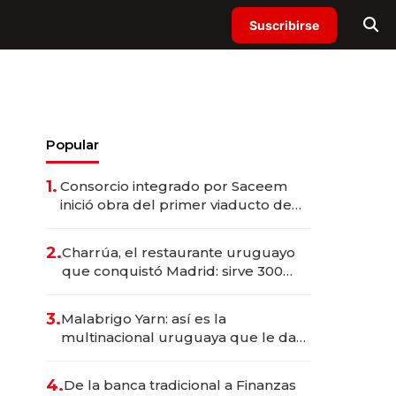
Suscribirse
Popular
1.
Consorcio integrado por Saceem
inició obra del primer viaducto de
los Accesos Este a Montevideo;
inversión total asciende a US$ 54
2.
Charrúa, el restaurante uruguayo
millones
que conquistó Madrid: sirve 300
cubiertos diarios, agota reservas
con un mes de anticipación y
3.
Malabrigo Yarn: así es la
prepara apertura
multinacional uruguaya que le da
de tejer al mundo
4.
De la banca tradicional a Finanzas