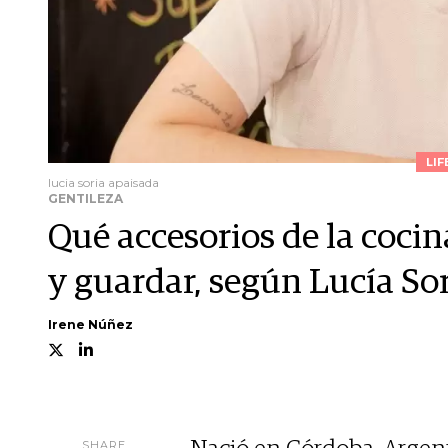
LIF
lucia soria apaisada
GENTILEZA
Qué accesorios de la coci
y guardar, según Lucía So
Irene Núñez
SHARE