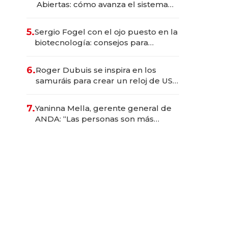
Abiertas: cómo avanza el sistema
financiero uruguayo
5.
Sergio Fogel con el ojo puesto en la
biotecnología: consejos para
emprendedores, oportunidades de
inversión y el rol de la IA
6.
Roger Dubuis se inspira en los
samuráis para crear un reloj de US$
384.000
7.
Yaninna Mella, gerente general de
ANDA: “Las personas son más
importantes que los problemas”