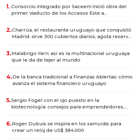
1.
Consorcio integrado por Saceem inició obra del
primer viaducto de los Accesos Este a
Montevideo; inversión total asciende a US$ 54
millones
2.
Charrúa, el restaurante uruguayo que conquistó
Madrid: sirve 300 cubiertos diarios, agota reservas
con un mes de anticipación y prepara apertura
3.
Malabrigo Yarn: así es la multinacional uruguaya
que le da de tejer al mundo
4.
De la banca tradicional a Finanzas Abiertas: cómo
avanza el sistema financiero uruguayo
5.
Sergio Fogel con el ojo puesto en la
biotecnología: consejos para emprendedores,
oportunidades de inversión y el rol de la IA
6.
Roger Dubuis se inspira en los samuráis para
crear un reloj de US$ 384.000