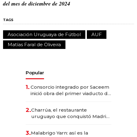
del mes de diciembre de 2024
TAGS
Asociación Uruguaya de Fútbol
AUF
Matías Faral de Oliveira
Popular
1.
Consorcio integrado por Saceem
inició obra del primer viaducto de
los Accesos Este a Montevideo;
inversión total asciende a US$ 54
2.
Charrúa, el restaurante
millones
uruguayo que conquistó Madrid:
sirve 300 cubiertos diarios, agota
reservas con un mes de
3.
Malabrigo Yarn: así es la
anticipación y prepara apertura