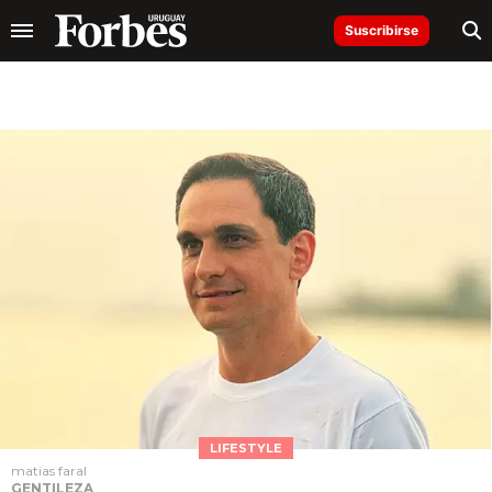
Suscribirse
LIFESTYLE
matias faral
GENTILEZA