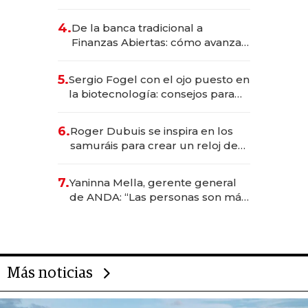
da de tejer al mundo
4.
De la banca tradicional a
Finanzas Abiertas: cómo avanza
el sistema financiero uruguayo
5.
Sergio Fogel con el ojo puesto en
la biotecnología: consejos para
emprendedores, oportunidades
de inversión y el rol de la IA
6.
Roger Dubuis se inspira en los
samuráis para crear un reloj de
US$ 384.000
7.
Yaninna Mella, gerente general
de ANDA: “Las personas son más
importantes que los problemas”
Más noticias