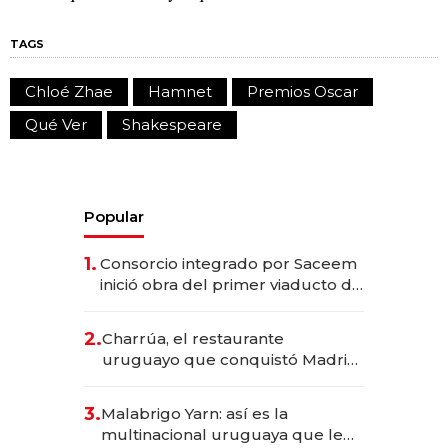
TAGS
Chloé Zhae
Hamnet
Premios Oscar
Qué Ver
Shakespeare
Popular
1.
Consorcio integrado por Saceem
inició obra del primer viaducto de
los Accesos Este a Montevideo;
inversión total asciende a US$ 54
2.
Charrúa, el restaurante
millones
uruguayo que conquistó Madrid:
sirve 300 cubiertos diarios, agota
reservas con un mes de
3.
Malabrigo Yarn: así es la
anticipación y prepara apertura
multinacional uruguaya que le