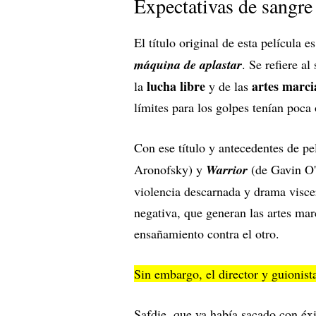
Expectativas de sangre
El título original de esta película 
máquina de aplastar
. Se refiere a
lucha libre
artes marci
la
y de las
límites para los golpes tenían poca
Con ese título y antecedentes de p
Aronofsky) y
Warrior
(de Gavin O'
violencia descarnada y drama viscer
negativa, que generan las artes ma
ensañamiento contra el otro.
Sin embargo, el director y guionist
Safdie, que ya había sacado con éx