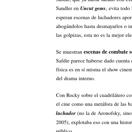
Sandler en
Uncut gems
, evita todo
esperan escenas de luchadores aporr
ahogándolos hasta desmayarlos o im
las golpizas, esta no es la mejor el
escenas de combate s
Se muestran
Safdie parece haberse dado cuenta d
física es en sí misma el show cinema
del drama interno.
Con Rocky sobre el cuadrilátero com
el cine como una metáfora de las ba
luchador
(no la de Aronofsky, sin
2005), explotaba eso con una histori
público.