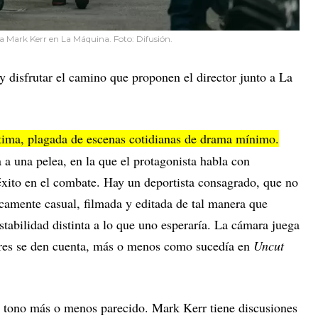
a Mark Kerr en La Máquina. Foto: Difusión.
y disfrutar el camino que proponen el director junto a La
tima, plagada de escenas cotidianas de drama mínimo.
a una pelea, en la que el protagonista habla con
éxito en el combate. Hay un deportista consagrado, que no
icamente casual, filmada y editada de tal manera que
stabilidad distinta a lo que uno esperaría. La cámara juega
tores se den cuenta, más o menos como sucedía en
Uncut
un tono más o menos parecido. Mark Kerr tiene discusiones