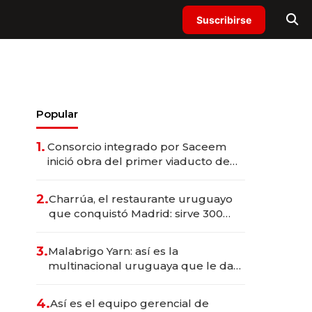
Suscribirse
Popular
1.
Consorcio integrado por Saceem
inició obra del primer viaducto de
los Accesos Este a Montevideo;
inversión total asciende a US$ 54
2.
Charrúa, el restaurante uruguayo
millones
que conquistó Madrid: sirve 300
cubiertos diarios, agota reservas
con un mes de anticipación y
3.
Malabrigo Yarn: así es la
prepara apertura
multinacional uruguaya que le da
de tejer al mundo
4.
Así es el equipo gerencial de