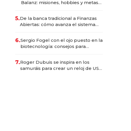
Balanz: misiones, hobbies y metas
para este año
5.
De la banca tradicional a Finanzas
Abiertas: cómo avanza el sistema
financiero uruguayo
6.
Sergio Fogel con el ojo puesto en la
biotecnología: consejos para
emprendedores, oportunidades de
inversión y el rol de la IA
7.
Roger Dubuis se inspira en los
samuráis para crear un reloj de US$
384.000