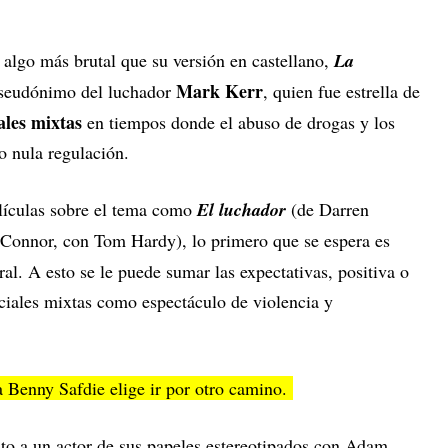
es algo más brutal que su versión en castellano,
La
Mark Kerr
l seudónimo del luchador
, quien fue estrella de
ales mixtas
en tiempos donde el abuso de drogas y los
 o nula regulación.
elículas sobre el tema como
El luchador
(de Darren
Connor, con Tom Hardy), lo primero que se espera es
al. A esto se le puede sumar las expectativas, positiva o
rciales mixtas como espectáculo de violencia y
a Benny Safdie elige ir por otro camino.
ito a un actor de sus papeles estereotipados con Adam