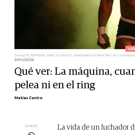
LIF
Dwayne Johnson, alias "La Roca", interpreta a Mark Kerr en La Máquin
DIFUSIÓN
Qué ver: La máquina, cuand
pelea ni en el ring
Matías Castro
SHARE
La vida de un luchador d