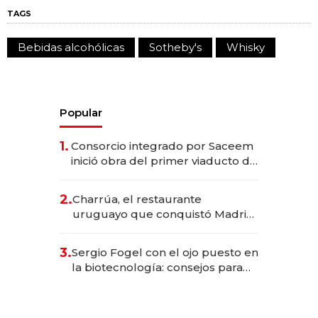
TAGS
Bebidas alcohólicas
Sotheby's
Whisky
Popular
1.
Consorcio integrado por Saceem
inició obra del primer viaducto de
los Accesos Este a Montevideo;
inversión total asciende a US$ 54
2.
Charrúa, el restaurante
millones
uruguayo que conquistó Madrid:
sirve 300 cubiertos diarios, agota
reservas con un mes de
3.
Sergio Fogel con el ojo puesto en
anticipación y prepara apertura
la biotecnología: consejos para
emprendedores, oportunidades
de inversión y el rol de la IA