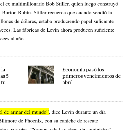
el ex multimillonario Bob Stiller, quien luego construyó
Burton Rubin. Stiller recuerda que cuando vendió la
llones de dólares, estaba produciendo papel suficiente
veces. Las fábricas de Levin ahora producen suficiente
eces al año.
 la
Economía pasó los
as 5
primeros vencimientos de
 tu
abril
o
el de armar del mundo”
, dice Levin durante un día
Biltmore de Phoenix, con su caniche de rescate
de a sus pies. “Somos toda la cadena de suministro”.