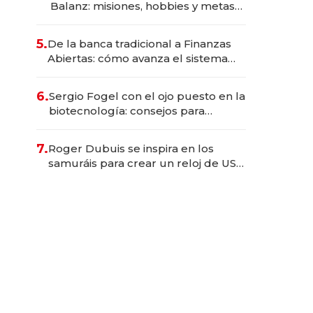
Balanz: misiones, hobbies y metas
para este año
5.
De la banca tradicional a Finanzas
Abiertas: cómo avanza el sistema
financiero uruguayo
6.
Sergio Fogel con el ojo puesto en la
biotecnología: consejos para
emprendedores, oportunidades de
inversión y el rol de la IA
7.
Roger Dubuis se inspira en los
samuráis para crear un reloj de US$
384.000