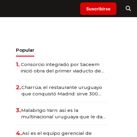
Suscribirse
Popular
1.
Consorcio integrado por Saceem
inició obra del primer viaducto de
los Accesos Este a Montevideo;
inversión total asciende a US$ 54
2.
Charrúa, el restaurante uruguayo
millones
que conquistó Madrid: sirve 300
cubiertos diarios, agota reservas
con un mes de anticipación y
3.
Malabrigo Yarn: así es la
prepara apertura
multinacional uruguaya que le da
de tejer al mundo
4.
Así es el equipo gerencial de