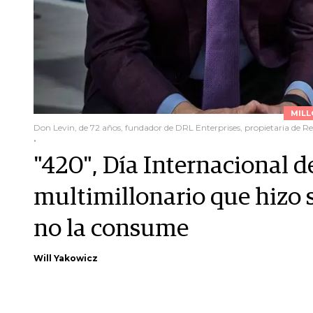
MILL
Don Levin, de 72 años, fundador de DRL Enterprises, propietaria de R
.
"420", Día Internacional d
multimillonario que hizo s
no la consume
Will Yakowicz