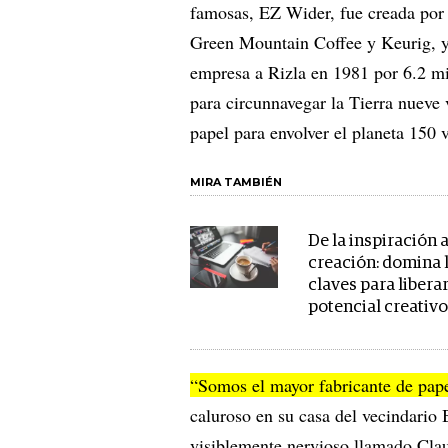
famosas, EZ Wider, fue creada por 
Green Mountain Coffee y Keurig, y 
empresa a Rizla en 1981 por 6.2 mi
para circunnavegar la Tierra nueve 
papel para envolver el planeta 150 v
MIRA TAMBIÉN
De la inspiración a
creación: domina l
claves para liberar
potencial creativ
“Somos el mayor fabricante de pap
caluroso en su casa del vecindario 
visiblemente nervioso llamado Clau