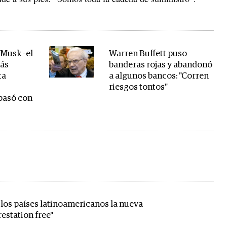
 Musk -el
Warren Buffett puso
ás
banderas rojas y abandonó
ta
a algunos bancos: "Corren
riesgos tontos"
pasó con
 los países latinoamericanos la nueva
estation free"