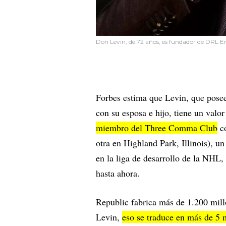
Don Levin, de 72 años, es fundador de DRL En
Forbes estima que Levin, que posee
con su esposa e hijo, tiene un valo
miembro del Three Comma Club
co
otra en Highland Park, Illinois), u
en la liga de desarrollo de la NHL
hasta ahora.
Republic fabrica más de 1.200 millo
Levin,
eso se traduce en más de 5 