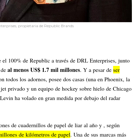
terprises, propietaria de Republic Brands
 el 100% de Republic a través de DRL Enterprises, junto
al menos US$ 1.7 mil millones
r de
. Y a pesar de
ser
n todos los adornos, posee dos casas (una en Phoenix, la
n jet privado y un equipo de hockey sobre hielo de Chicago
, Levin ha volado en gran medida por debajo del radar
nes de cuadernillos de papel de liar al año y , según
millones de kilómetros de papel
. Una de sus marcas más