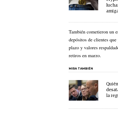
lucha
amiga
También cometieron un err
depósitos de clientes que
plazo y valores respaldad
retiros en marzo.
MIRA TAMBIÉN
Quién
desat
la re