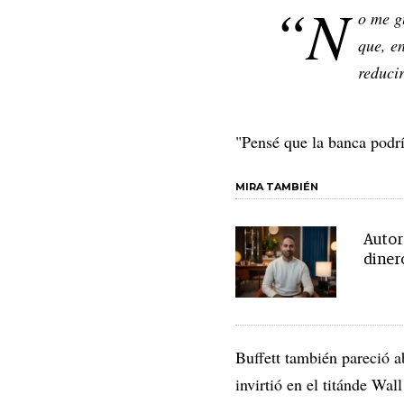
“N
o me g
que, en
reduci
"Pensé que la banca podr
MIRA TAMBIÉN
Autor
dinero
Buffett también pareció a
invirtió en el titánde Wa