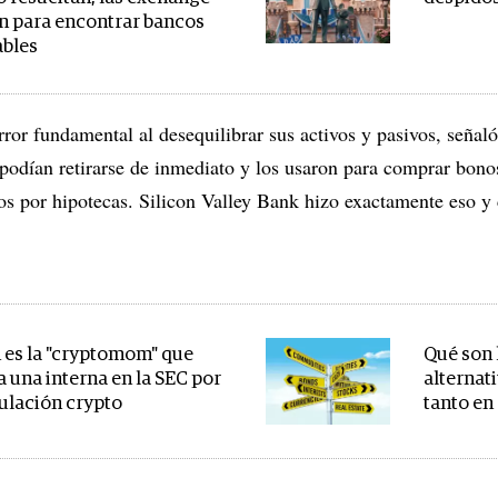
n para encontrar bancos
bles
or fundamental al desequilibrar sus activos y pasivos, señal
 podían retirarse de inmediato y los usaron para comprar bono
os por hipotecas. Silicon Valley Bank hizo exactamente eso y
 es la "cryptomom" que
Qué son 
a una interna en la SEC por
alternat
gulación crypto
tanto en