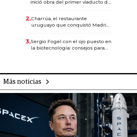
inició obra del primer viaducto de
los Accesos Este a Montevideo;
inversión total asciende a US$ 54
2.
Charrúa, el restaurante
millones
uruguayo que conquistó Madrid:
sirve 300 cubiertos diarios, agota
reservas con un mes de
3.
Sergio Fogel con el ojo puesto en
anticipación y prepara apertura
la biotecnología: consejos para
emprendedores, oportunidades
de inversión y el rol de la IA
Más noticias