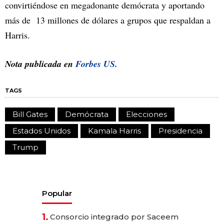
convirtiéndose en megadonante demócrata y aportando
más de 13 millones de dólares a grupos que respaldan a
Harris.
Nota publicada en
Forbes US.
TAGS
Bill Gates
Demócrata
Elecciones
Estados Unidos
Kamala Harris
Presidencia
Trump
Popular
1.
Consorcio integrado por Saceem