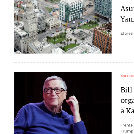
Asu
Yam
El pres
MILLO
Bil
org
a K
Frente 
Trump 