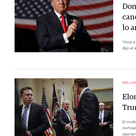
Don
can
lo 
"Hice a
dijo el
MILLO
Elo
Tru
El mult
norteam
oponent