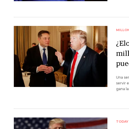
MILLO
¿El
mil
pue
Una se
servir 
gana la
TODAY