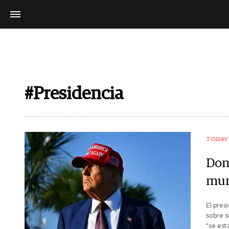
#Presidencia
TODAY
Dona
mu
El pres
sobre s
"se est