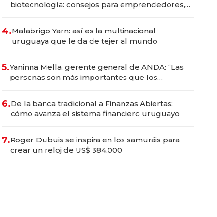
biotecnología: consejos para emprendedores,
oportunidades de inversión y el rol de la IA
4.
Malabrigo Yarn: así es la multinacional
uruguaya que le da de tejer al mundo
5.
Yaninna Mella, gerente general de ANDA: “Las
personas son más importantes que los
problemas”
6.
De la banca tradicional a Finanzas Abiertas:
cómo avanza el sistema financiero uruguayo
7.
Roger Dubuis se inspira en los samuráis para
crear un reloj de US$ 384.000