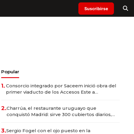
Suscribirse
Popular
1.
Consorcio integrado por Saceem inició obra del
primer viaducto de los Accesos Este a
Montevideo; inversión total asciende a US$ 54
millones
2.
Charrúa, el restaurante uruguayo que
conquistó Madrid: sirve 300 cubiertos diarios,
agota reservas con un mes de anticipación y
prepara apertura
3.
Sergio Fogel con el ojo puesto en la