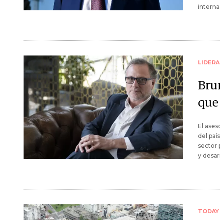
interna
LIDER
Bru
que
El ases
del paí
sector 
y desar
TODAY